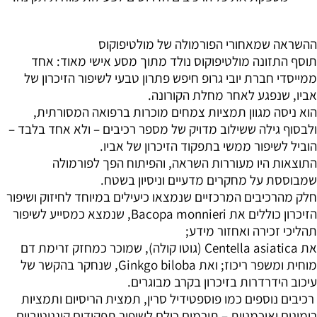
ההשראה שמאחורי הפורמולה של מולטיפוקוס
תוסף התזונה מולטיפוקוס נולד מתוך מסע אישי מאוד: אחד
ממייסדי חברת יובי גרופ חיפש פתרון טבעי לשיפור הזיכרון של
אביו, שנפגע לאחר מחלת הקורונה.
הוא ניסה מגוון תמציות צמחים מוכרות ברפואה המסורתית,
ולבסוף גילה ששילוב מדויק של מספר רכיבים – ולא אחד בלבד –
הוביל לשיפור ממשי בתפקוד הזיכרון של אביו.
התוצאות היו מעוררות השראה, והפיתוח הפך לפורמולה
שמבוססת על מחקרים מדעיים וניסיון בשטח.
חלק מהרכיבים המרכזיים שנמצאו כיעילים במיוחד לחיזוק ושיפור
הזיכרון כוללים את Bacopa monnieri, שנמצא כמסייע לשיפור
תהליכי זכירה ואחזור מידע;
את Centella asiatica (גוטו קולה), שמוכר כמחזק זרימת דם
מוחית ומשפר ריכוז; ואת Ginkgo biloba, שנחקר בהקשר של
עיכוב הידרדרות בזיכרון בקרב מבוגרים.
רכיבים נוספים כמו פוספטידיל סרין, תמצית הריסיום ותמציות
רימונים ואוכמניות – תורמים כולם לשיפור תפקודים קוגניטיביים