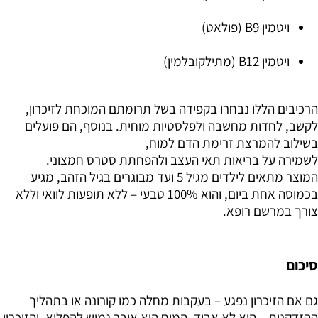
ויטמין B9 (פולאט)
ויטמין B12 (מתילקובלמין)
הרכיבים הללו נבחרו בקפידה בשל תרומתם המוכחת לזיכרון,
לקשב, לחדות מחשבה ולפלסטיות מוחית. בנוסף, הם פועלים
בשילוב להמרצת זרימת הדם למוח,
לשמירה על בריאות תאי העצב ולהפחתת סטרס חמצוני.
המוצר מתאים לילדים מגיל 5 ועד מבוגרים בגיל הזהב, מגיע
בכמוסה אחת ביום, והוא 100% טבעי – ללא תופעות לוואי וללא
צורך במרשם רופא.
סיכום
גם אם הזיכרון נפגע – בעקבות מחלה כמו קורונה או בתהליך
ההזדקנות – הוא לא אבוד. המוח הוא איבר גמיש להפליא, והזיכרון