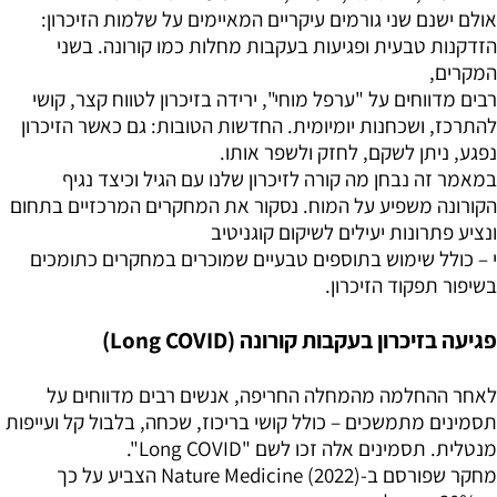
אולם ישנם שני גורמים עיקריים המאיימים על שלמות הזיכרון:
הזדקנות טבעית ופגיעות בעקבות מחלות כמו קורונה. בשני
המקרים,
רבים מדווחים על "ערפל מוחי", ירידה בזיכרון לטווח קצר, קושי
להתרכז, ושכחנות יומיומית. החדשות הטובות: גם כאשר הזיכרון
נפגע, ניתן לשקם, לחזק ולשפר אותו.
במאמר זה נבחן מה קורה לזיכרון שלנו עם הגיל וכיצד נגיף
הקורונה משפיע על המוח. נסקור את המחקרים המרכזיים בתחום
ונציע פתרונות יעילים לשיקום קוגניטיב
י – כולל שימוש בתוספים טבעיים שמוכרים במחקרים כתומכים
בשיפור תפקוד הזיכרון.
פגיעה בזיכרון בעקבות קורונה (Long COVID)
לאחר ההחלמה מהמחלה החריפה, אנשים רבים מדווחים על
תסמינים מתמשכים – כולל קושי בריכוז, שכחה, בלבול קל ועייפות
מנטלית. תסמינים אלה זכו לשם "Long COVID".
מחקר שפורסם ב-Nature Medicine (2022) הצביע על כך