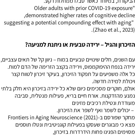
הביקורת, במיוחד כאשר סבלו ממחלות רקע.
"Older adults with prior COVID-19 exposure
demonstrated higher rates of cognitive decline,
suggesting a potential compounding effect with aging"
(Zhao et al., 2023).
הזיכרון והגיל – ירידה טבעית או ניתנת למניעה?
עם השנים, חלים שינויים טבעיים במוח – ניוון קל של תאים עצביים,
ירידה בנפח ההיפוקמפוס, וירידה בקצב הזרימה של הדם למוח.
כל אלה משפיעים על תפקוד הזיכרון, בעיקר זיכרון לטווח קצר
ויכולת למידה חדשה.
אולם, חוקרים מסכימים כיום שלא כל ירידה בזיכרון היא חלק בלתי
נמנע מהזדקנות. אורח חיים בריא, פעילות מנטלית, סביבה
מעודדת ונטילת רכיבים מזינים
– יכולים לשמר ואף לשפר את הזיכרון.
מחקר שפורסם ב-Frontiers in Aging Neuroscience (2021)
מצא כי מבוגרים שעסקו בפעילות קוגניטיבית ונטלו תוספים
מסוימים הפגינו פחות הידרדרות בזיכרון,