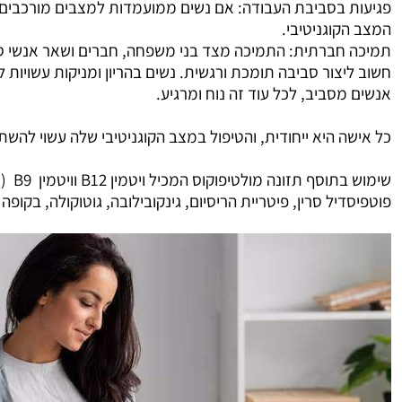
פגיעות בסביבת העבודה:
אם נשים ממועמדות למצבים מורכבים כמו
המצב הקוגניטיבי
.
תמיכה חברתית
:
התמיכה מצד בני משפחה, חברים ושאר אנשי סבי
חשוב ליצור סביבה תומכת ורגשית. נשים בהריון ומניקות עשויות
אנשים מסביב, לכל עוד זה נוח ומרגיע
.
כל אישה היא ייחודית, והטיפול במצב הקוגניטיבי שלה עשוי להש
שימוש בתוסף תזונה מולטיפוקוס המכיל ויטמין
12 וויטמין
B
B9
(
פוטפיסדיל סרין, פיטריית הריסיום, גינקובילובה, גוטוקולה, בקופה ו