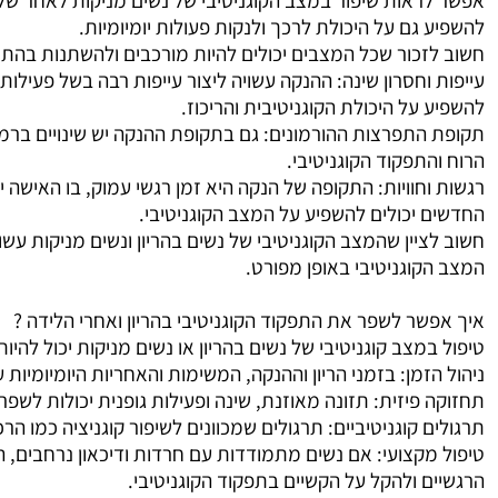
אפשר לראות שיפור במצב הקוגניטיבי של נשים מניקות לאחר שלב 
להשפיע גם על היכולת לרכך ולנקות פעולות יומיומיות
.
חשוב לזכור שכל המצבים יכולים להיות מורכבים ולהשתנות בהתאם
עייפות וחסרון שינה
:
ההנקה עשויה ליצור עייפות רבה בשל פעילו
להשפיע על היכולת הקוגניטיבית והריכוז
.
תקופת התפרצות ההורמונים
:
גם בתקופת ההנקה יש שינויים ברמו
הרוח והתפקוד הקוגניטיבי
.
רגשות וחוויות
:
התקופה של הנקה היא זמן רגשי עמוק, בו האישה
החדשים יכולים להשפיע על המצב הקוגניטיבי
.
חשוב לציין שהמצב הקוגניטיבי של נשים בהריון ונשים מניקות ע
המצב הקוגניטיבי באופן מפורט.
איך אפשר לשפר את התפקוד הקוגניטיבי בהריון ואחרי הלידה ?
טיפול במצב קוגניטיבי של נשים בהריון או נשים מניקות יכול להיו
ניהול הזמן
:
בזמני הריון וההנקה, המשימות והאחריות היומיומיות 
תחזוקה פיזית
:
תזונה מאוזנת, שינה ופעילות גופנית יכולות לשפ
תרגולים קוגניטיביים
:
תרגולים שמכוונים לשיפור קוגניציה כמו הר
טיפול מקצועי
:
אם נשים מתמודדות עם חרדות ודיכאון נרחבים, המצ
הרגשיים ולהקל על הקשיים בתפקוד הקוגניטיבי
.