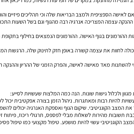
הגמילה מההנקה. במקרים של הפרעות רגשיות, כמו דיכאון אחרי לי
 לאישה הספציפית ולמצב הבריאות שלה וכי תהליכים פיזיים והור
ת ההנקה עצמה המצריכה אנרגיה רבה מהגוף וגם בשל השעות התכופ
ת ההורמונים בגוף האישה. ההורמונים הנמצאים בחילוף בתקופת הה
 יכולה לחוות את עצמה קשורה באופן חזק לתינוק שלה. הרגשות 
שוי להשתנות מאד מאישה לאישה, והפרק הזמני של ההריון וההנקה 
ת מגוון ולכלול גישות שונות. הנה כמה המלצות שעשויות לסייע
:
עשויות להיות רבות ומאתגרות. ניהול הזמן בצורה אפקטיבית יכול 
ר את המצב הקוגניטיבי. שיקום הגוף ואספקת האנרגיה יכולים להשפי
כבת תשובות מהירות לשאלות מבלי לפספס, תרגולי ריכוז, פיתוח זי
ב הקוגניטיבי עשוי להיות מושפע. טיפול מקצועי כמו טיפול פסיכו